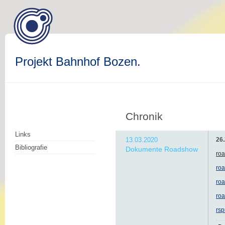
Projekt Bahnhof Bozen.
Chronik
Links
13.03.2020
26
Bibliografie
Dokumente Roadshow
ro
roa
ro
ro
rsp