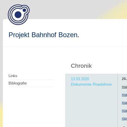
Projekt Bahnhof Bozen.
Chronik
Links
13.03.2020
26
Bibliografie
Dokumente Roadshow
ro
roa
ro
ro
rsp