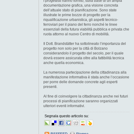
I progettisti hanno fornito, sulla base di un’ampia
documentazione grafica, una visione concreta
dell’attuale stato di pianificazione. Sono state
illustrate le prime bozze di progetto per la
riqualificazione urbanistica, gli aspetti tecnico-
ferroviari per il piano del ferro nonché le linee
essenziali della futura viabilità pubblica e privata che
ruota attorno al nuovo Centro di mobilità.
Il Dott. Brandstätter ha sottolineato l’importanza del
progetto non solo per la città di Bolzano
considerandolo il progetto del secolo, per il quale
dovrà essere assicurata oltre alla fattibilità tecnica
anche quella economica.
La numerosa partecipazione della cittadinanza alla
manifestazione informativa è stata anche l’occasione
per porre delle domande concrete agli esperti
presenti.
Al fine di coinvolgere la cittadinanza anche nei futuri
processi di pianificazione saranno organizzati
ulteriori eventi informativi.
Segnala questo articolo su:
RSSFEED
Stampa