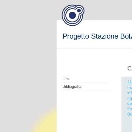
Progetto Stazione Bol
C
Link
23
Bibliografia
In
in
ri
de
fe
Bo