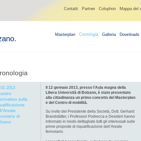
Contatti
Partner
Colophon
Mappa del s
Masterplan
Cronologia
Galleria
Downloads
zano.
ronologia
.01.2013
Il 12 gennaio 2013, presso l’Aula magna della
Libera Università di Bolzano, è stato presentato
contro
alla cittadinanza un primo concetto del Masterplan
formativo sulla
e del Centro di mobilità.
qualificazione
ll’Areale
Su invito del Presidente della Società, Dott. Gerhard
rroviario di
Brandstätter, i Professori Podrecca e Desideri hanno
lzano
informato in modo dettagliato tutti gli interessati sulle
prime proposte di riqualificazione dell’Areale
ferroviario.