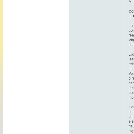
M.
Con
G.
La 
pon
rea
Vir
dil
L’i
Isa
rel
imm
Ver
dir
cap
del
per
mol
Il 
con
dim
e s
ris
sig