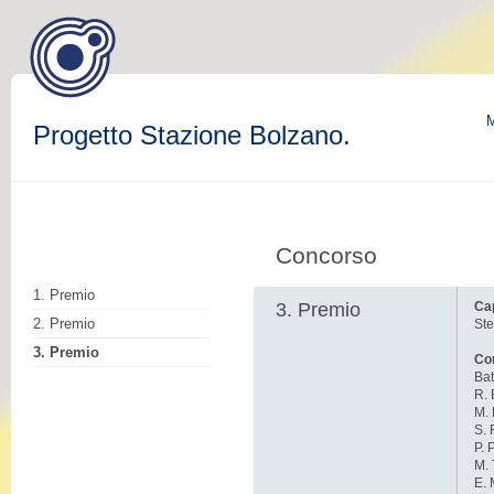
M
Progetto Stazione Bolzano.
Concorso
1. Premio
3. Premio
Ca
2. Premio
Ste
3. Premio
Co
Bat
R. 
M. 
S. 
P. 
M. 
E. 