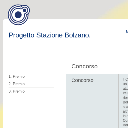
M
Progetto Stazione Bolzano.
Concorso
1. Premio
Concorso
ll 
2. Premio
un 
att
3. Premio
Ita
rio
Bol
sca
alt
In 
Com
Bol