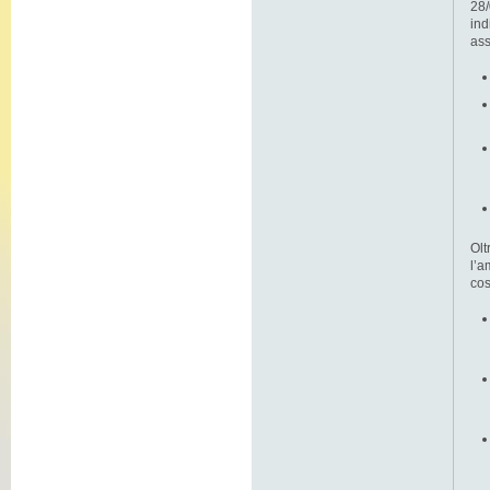
28/
ind
ass
Olt
l’a
cos