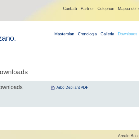
Contatti
Partner
Colophon
Mappa del s
Masterplan
Cronologia
Galleria
Downloads
zano.
ownloads
ownloads
Arbo Depliant PDF
Areale Bolz