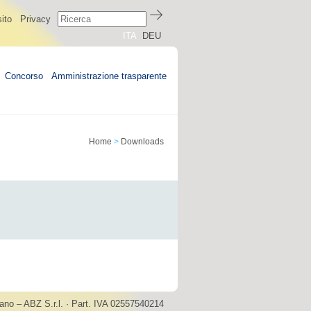
ito
Privacy
ITA
DEU
Concorso
Amministrazione trasparente
Home
>
Downloads
ano – ABZ S.r.l. · Part. IVA 02557540214