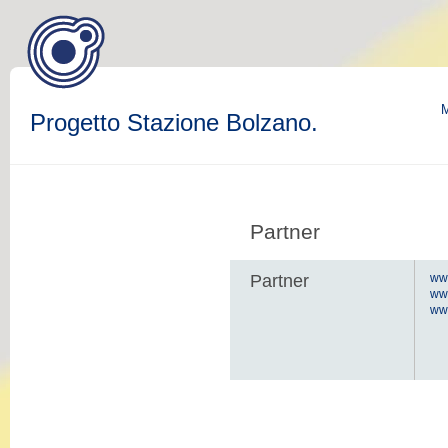
M
Progetto Stazione Bolzano.
Partner
Partner
www
ww
www