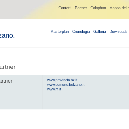
Contatti
Partner
Colophon
Mappa del s
Masterplan
Cronologia
Galleria
Downloads
zano.
artner
artner
www.provincia.bz.it
www.comune.bolzano.it
www.rfi.it