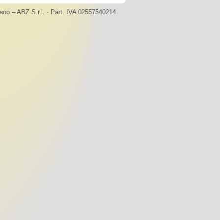
ano – ABZ S.r.l. · Part. IVA 02557540214