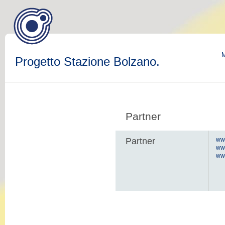
M
Progetto Stazione Bolzano.
Partner
Partner
www
ww
www