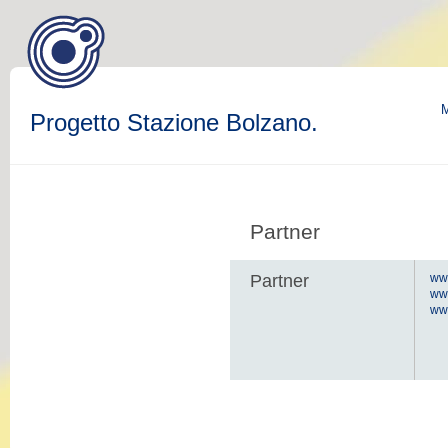
M
Progetto Stazione Bolzano.
Partner
Partner
www
ww
www