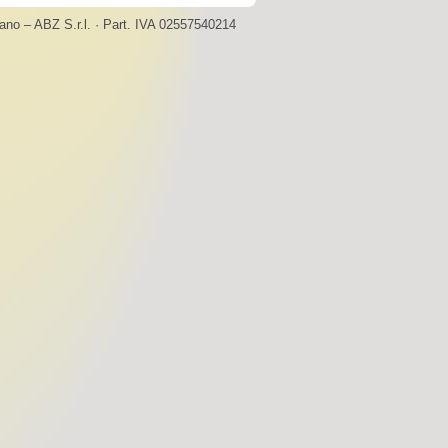
ano – ABZ S.r.l. · Part. IVA 02557540214