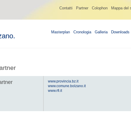
Contatti
Partner
Colophon
Mappa del s
Masterplan
Cronologia
Galleria
Downloads
zano.
artner
artner
www.provincia.bz.it
www.comune.bolzano.it
www.rfi.it