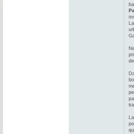
ba
P
in
La
ur
Ga
Ne
pr
de
Da
bo
me
pe
pa
tr
La
po
qu