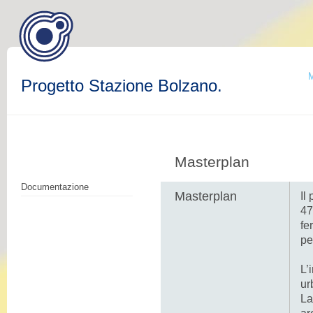
M
Progetto Stazione Bolzano.
Masterplan
Documentazione
Masterplan
Il
47
fe
pe
L’
ur
La