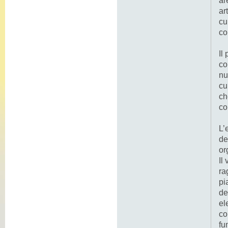
ar
ar
cu
co
Il
co
nu
cu
ch
co
L’
de
or
Il
ra
pi
de
el
co
fu