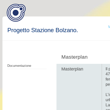
M
Progetto Stazione Bolzano.
Masterplan
Documentazione
Masterplan
Il
47
fe
pe
L’
ur
La