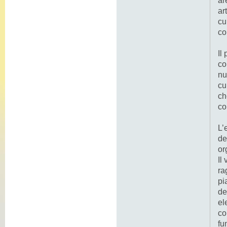
ar
ar
cu
co
Il
co
nu
cu
ch
co
L’
de
or
Il
ra
pi
de
el
co
fu