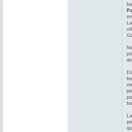
ba
P
in
La
ur
Ga
Ne
pr
de
Da
bo
me
pe
pa
tr
La
po
qu