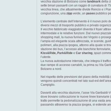
vecchia stazione di Bolzano come
landmark
della c
sette binari passanti con un raggio di curvatura di 
vecchia linea, che attualmente divide Rencio e i Pian
congiunzione, una
zipp
verde, un
paseo
pubblico per
L’elemento centrale dell’intervento è il nuovo polo de
diversi mezzi di trasporto pubblico e privato organizza
Il vecchio fabbricato viaggiatori diventa il foyer attr
intermodale e le relative funzioni. Dal nuovo piazzal
shopping mall, la nuova funivia del Virgolo o prosegui
l’ampia ed elegante scala attrezzata, si scende, guida
polimeri, alla piazza ipogea, attorno alla quale si t
stazione dei bus, l’accesso alle banchine ferroviarie, a
Kiss&Ride, Park&Ride
e
Car sharing
, spazi commer
l’utente.
La nuova autostazione interrata, che integra il traffi
due rampe di accesso carrabili, la prima su Via Garib
Bolzano a nord.
Nel rispetto delle previsioni del piano della mobilità (
vengono quindi concentrati nel lato sud-est dell’are
Campiglio.
Davanti alla vecchia stazione, l’asse Via Garibaldi
dove trovano collocazione le nuove linee tranviarie (
tratto permette la pedonalizzazione di una vasta are
passando attraverso la piazza ipogea, si estende anch