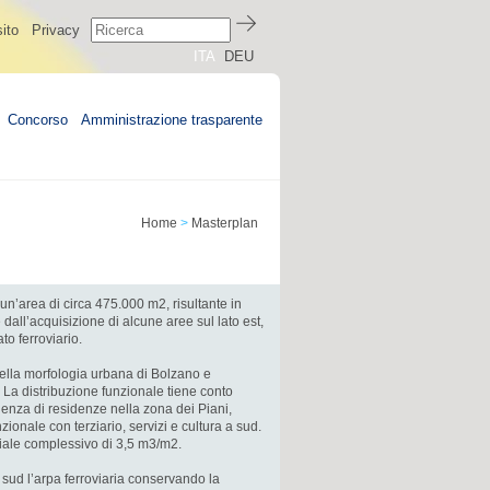
ito
Privacy
ITA
DEU
Concorso
Amministrazione trasparente
Home
>
Masterplan
 un’area di circa 475.000 m2, risultante in
dall’acquisizione di alcune aree sul lato est,
o ferroviario.
nella morfologia urbana di Bolzano e
i. La distribuzione funzionale tiene conto
lenza di residenze nella zona dei Piani,
zionale con terziario, servizi e cultura a sud.
oriale complessivo di 3,5 m3/m2.
o sud l’arpa ferroviaria conservando la