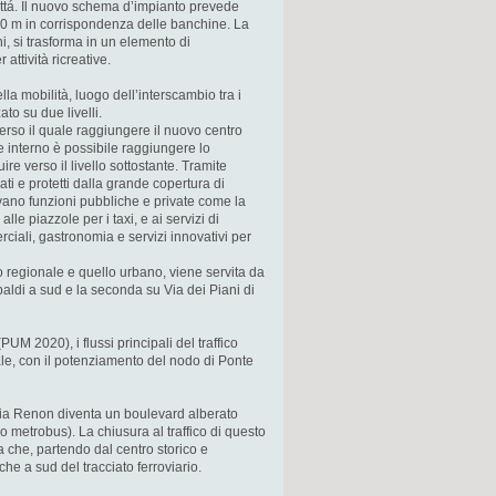
ittá. Il nuovo schema d’impianto prevede
750 m in corrispondenza delle banchine. La
i, si trasforma in un elemento di
 attività ricreative.
lla mobilità, luogo dell’interscambio tra i
to su due livelli.
averso il quale raggiungere il nuovo centro
e interno è possibile raggiungere lo
re verso il livello sottostante. Tramite
ti e protetti dalla grande copertura di
rovano funzioni pubbliche e private come la
lle piazzole per i taxi, e ai servizi di
ciali, gastronomia e servizi innovativi per
co regionale e quello urbano, viene servita da
aldi a sud e la seconda su Via dei Piani di
PUM 2020), i flussi principali del traffico
ale, con il potenziamento del nodo di Ponte
-Via Renon diventa un boulevard alberato
o metrobus). La chiusura al traffico di questo
a che, partendo dal centro storico e
e a sud del tracciato ferroviario.