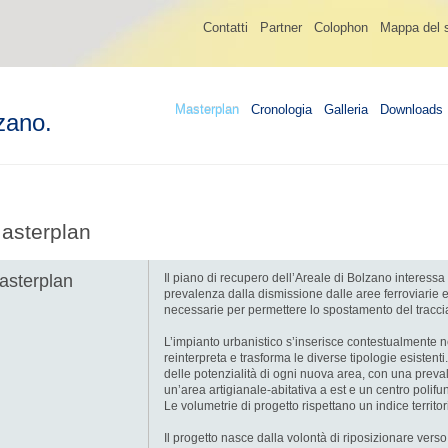
Contatti
Partner
Colophon
Mappa del s
Masterplan
Cronologia
Galleria
Downloads
zano.
asterplan
asterplan
Il piano di recupero dell’Areale di Bolzano interessa
prevalenza dalla dismissione dalle aree ferroviarie e 
necessarie per permettere lo spostamento del tracciat
L’impianto urbanistico s’inserisce contestualmente 
reinterpreta e trasforma le diverse tipologie esistent
delle potenzialità di ogni nuova area, con una preva
un’area artigianale-abitativa a est e un centro polifun
Le volumetrie di progetto rispettano un indice territ
Il progetto nasce dalla volontà di riposizionare vers