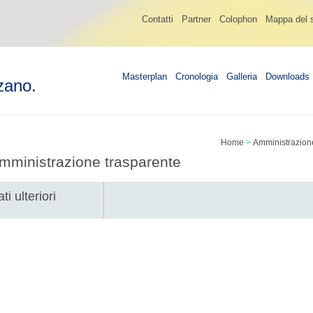
Contatti
Partner
Colophon
Mappa del s
Masterplan
Cronologia
Galleria
Downloads
zano.
Home
>
Amministrazion
mministrazione trasparente
ti ulteriori