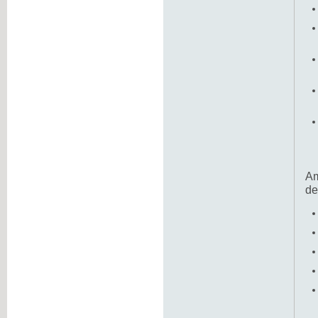
Am
de