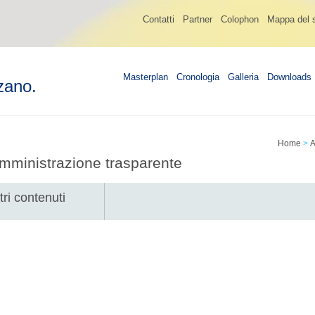
Contatti
Partner
Colophon
Mappa del s
Masterplan
Cronologia
Galleria
Downloads
zano.
Home
>
A
mministrazione trasparente
tri contenuti