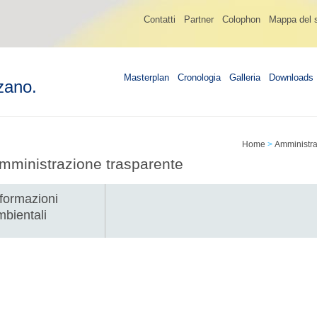
Contatti
Partner
Colophon
Mappa del s
Masterplan
Cronologia
Galleria
Downloads
zano.
Home
>
Amministra
mministrazione trasparente
nformazioni
mbientali