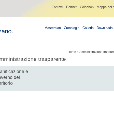
Contatti
Partner
Colophon
Mappa del s
Masterplan
Cronologia
Galleria
Downloads
zano.
Home
>
Amministrazione traspar
mministrazione trasparente
anificazione e
overno del
rritorio