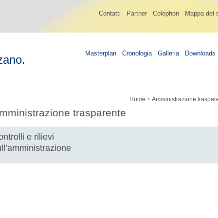
Contatti
Partner
Colophon
Mappa del s
Masterplan
Cronologia
Galleria
Downloads
zano.
Home
>
Amministrazione traspar
mministrazione trasparente
ntrolli e rilievi
ull’amministrazione