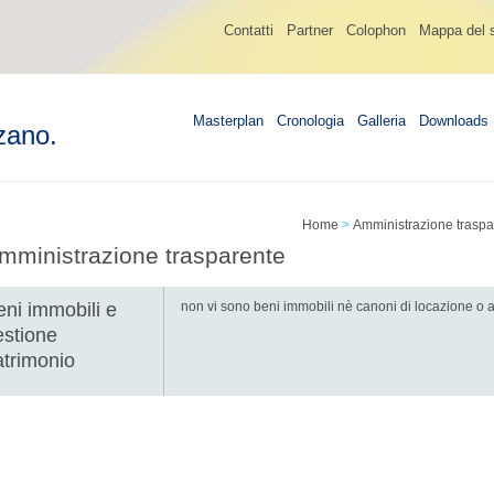
Contatti
Partner
Colophon
Mappa del s
Masterplan
Cronologia
Galleria
Downloads
zano.
Home
>
Amministrazione traspa
mministrazione trasparente
eni immobili e
non vi sono beni immobili nè canoni di locazione o affi
estione
atrimonio