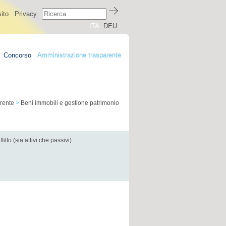
ito
Privacy
ITA
DEU
Concorso
Amministrazione trasparente
rente
>
Beni immobili e gestione patrimonio
tto (sia attivi che passivi)