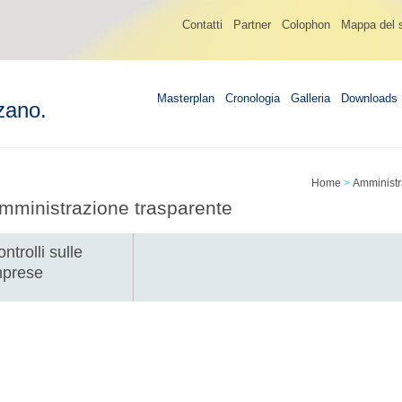
Contatti
Partner
Colophon
Mappa del s
Masterplan
Cronologia
Galleria
Downloads
zano.
Home
>
Amministr
mministrazione trasparente
ntrolli sulle
mprese