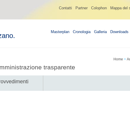
Contatti
Partner
Colophon
Mappa del s
Masterplan
Cronologia
Galleria
Downloads
zano.
Home
>
A
mministrazione trasparente
rovvedimenti