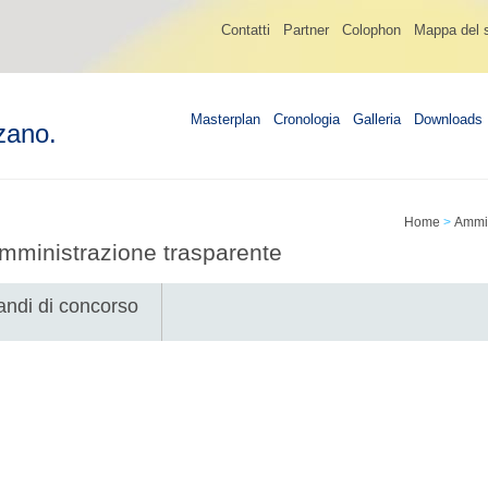
Contatti
Partner
Colophon
Mappa del s
Masterplan
Cronologia
Galleria
Downloads
zano.
Home
>
Ammin
mministrazione trasparente
andi di concorso