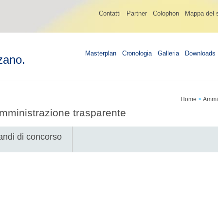
Contatti
Partner
Colophon
Mappa del s
Masterplan
Cronologia
Galleria
Downloads
zano.
Home
>
Ammin
mministrazione trasparente
andi di concorso