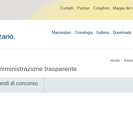
Contatti
Partner
Colophon
Mappa del s
Masterplan
Cronologia
Galleria
Downloads
zano.
Home
>
Ammin
mministrazione trasparente
andi di concorso