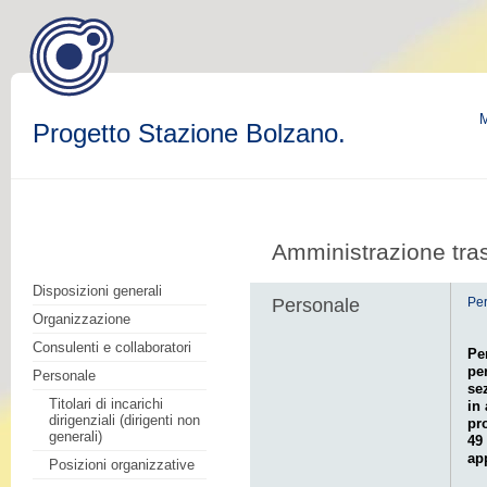
M
Progetto Stazione Bolzano.
Amministrazione tra
Disposizioni generali
Personale
Pe
Organizzazione
Consulenti e collaboratori
Pe
pe
Personale
se
Titolari di incarichi
in 
dirigenziali (dirigenti non
pr
generali)
49
ap
Posizioni organizzative