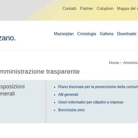
Contatti
Partner
Colophon
Mappa del s
Masterplan
Cronologia
Galleria
Downloads
zano.
Home
>
Amminist
mministrazione trasparente
sposizioni
Piano triennale per la prevenzione della corruz
nerali
Atti generali
Oneri informativi per cittadini e imprese
Burocrazia zero