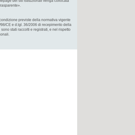
epage dei siti istituzionali venga collocata
rasparente».
le condizione previste della normativa vigente
03/98/CE e d.lgl. 36/2006 di recepimento della
sono stati raccolti e registrati, e nel rispetto
onali.