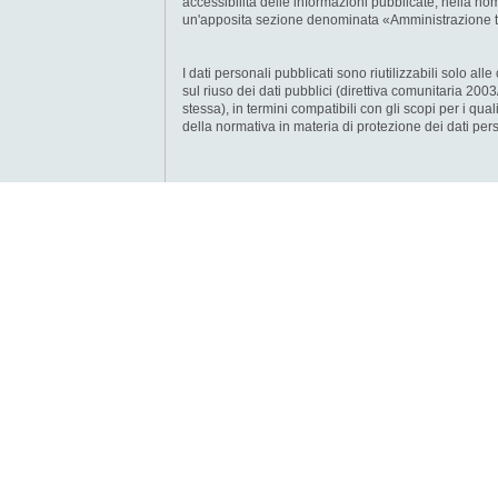
accessibilità delle informazioni pubblicate, nella hom
un'apposita sezione denominata «Amministrazione t
I dati personali pubblicati sono riutilizzabili solo al
sul riuso dei dati pubblici (direttiva comunitaria 20
stessa), in termini compatibili con gli scopi per i quali 
della normativa in materia di protezione dei dati pers