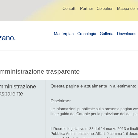
Contatti
Partner
Colophon
Mappa del s
Masterplan
Cronologia
Galleria
Downloads
zano.
mministrazione trasparente
mministrazione
Questa pagina é attualmente in allestimento
rasparente
Disclaimer
Le informazioni pubblicate sulla presente pagina web 
linee guida del Garante per la protezione dei dati pe
Il Decreto legislativo n. 33 del 14 marzo 2013 è finaliz
Pubblica Amministrazione. All'art. 9 comma 1 il decret