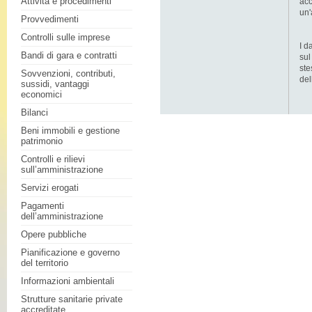
Attività e procedimenti
acc
un'
Provvedimenti
Controlli sulle imprese
I d
Bandi di gara e contratti
sul
ste
Sovvenzioni, contributi,
del
sussidi, vantaggi
economici
Bilanci
Beni immobili e gestione
patrimonio
Controlli e rilievi
sull’amministrazione
Servizi erogati
Pagamenti
dell’amministrazione
Opere pubbliche
Pianificazione e governo
del territorio
Informazioni ambientali
Strutture sanitarie private
accreditate