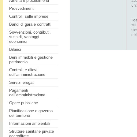
Attività e procedimenti
acc
un'
Provvedimenti
Controlli sulle imprese
I d
Bandi di gara e contratti
sul
ste
Sovvenzioni, contributi,
del
sussidi, vantaggi
economici
Bilanci
Beni immobili e gestione
patrimonio
Controlli e rilievi
sull’amministrazione
Servizi erogati
Pagamenti
dell’amministrazione
Opere pubbliche
Pianificazione e governo
del territorio
Informazioni ambientali
Strutture sanitarie private
accreditate