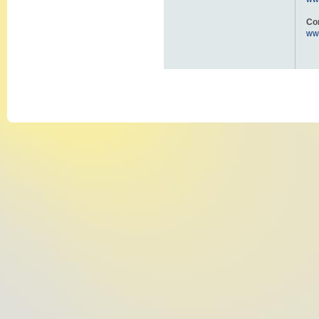
Co
www