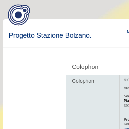
M
Progetto Stazione Bolzano.
Colophon
Colophon
© C
Are
Sed
Pia
39
Pr
Kon
ww