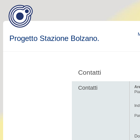
M
Progetto Stazione Bolzano.
Contatti
Contatti
Are
Pia
Ind
Par
Do