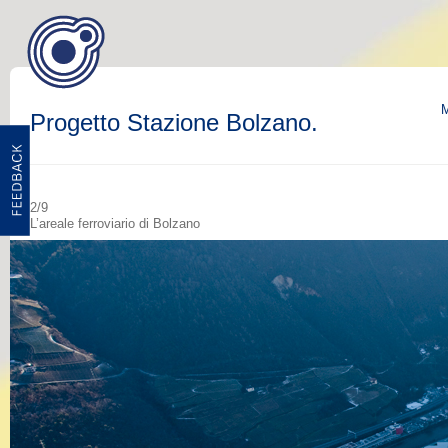
M
Progetto Stazione Bolzano.
2/9
L’areale ferroviario di Bolzano