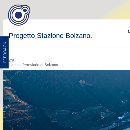
M
Progetto Stazione Bolzano.
2/9
L’areale ferroviario di Bolzano